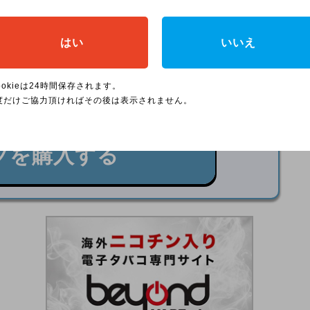
WI、使い捨て電子タバコなど、ニコチン入りの商品を
ッジ、豊富なフレーバーから、自分に合ったニコパ
はい
いいえ
吸いごたえやデバイスの形状、好みのフレーバーを
商品ラインナップをチェックしてみてください！
ookieは24時間保存されます。
度だけご協力頂ければその後は表示されません。
入15％オフ／
フを購入する