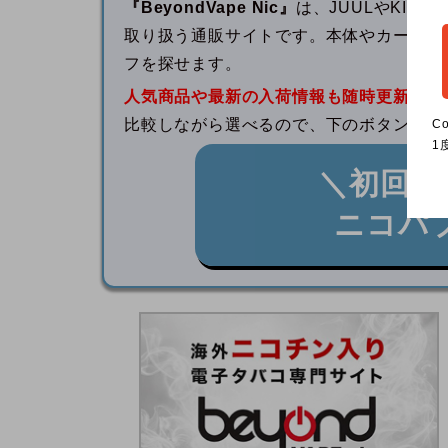
『BeyondVape Nic』
は、JUULやKI
取り扱う通販サイトです。本体やカートリ
フを探せます。
人気商品や最新の入荷情報も随時更新中
！
比較しながら選べるので、下のボタンから
C
1
＼初回購
ニコパ