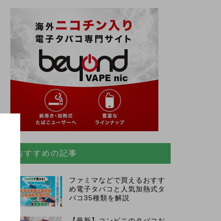
おすすめの記事
ファミマなどで買えるおすす
め電子タバコと人気加熱式タ
。
バコ35種類を解説
【最新】コンビニのタバコお