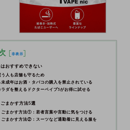
次
[
]
非表示
とはおすすめできない
買う人も店舗も守るため
ら未成年はお酒・タバコの購入を禁止されている
カラダを整えるドクターベイプ3がお得に試せる
ごまかす方法5選
・ごまかす方法①：若者言葉や言動に気をつける
・ごまかす方法②：スーツなど通勤着に見える服を