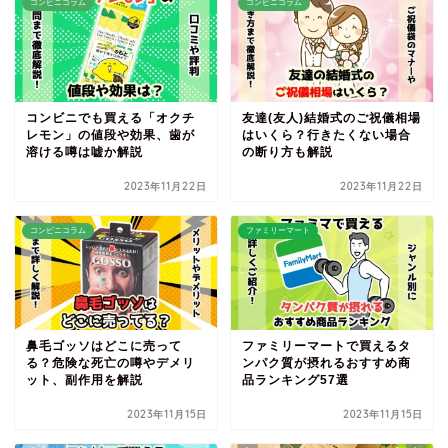
コンビニコラム
コンビニコラム
コンビニでも買える「オクチ
友達(友人)結婚式のご祝儀相場
レモン」の値段や効果、歯が
はいくら？行きたくない場合
溶ける噂は嘘か解説
の断り方も解説
2023年11月22日
2023年11月22日
コンビニコラム
ファミリーマート
鼻毛ゴッソはどこに売って
ファミリーマートで買えるタ
る？危険な死亡の噂やデメリ
ンパク質が摂れるおすすめ商
ット、副作用を解説
品ランキング57選
2023年11月15日
2023年11月15日