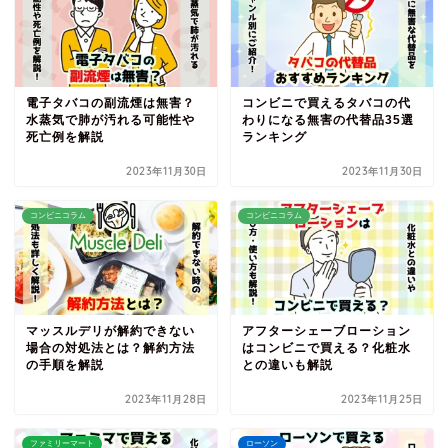
電子タバコの副流煙は無害？
コンビニで買えるタバコの代
水蒸気で肺が汚れる可能性や
わりになる無害の代替品35選
死亡例を解説
ランキング
2023年11月30日
2023年11月30日
コンビニコラム
コンビニコラム
マッスルデリが解約できない
アフターシェーブローション
場合の対処法とは？解約方法
はコンビニで買える？化粧水
の手順を解説
との違いも解説
2023年11月28日
2023年11月25日
ファミリーマート
ローソン