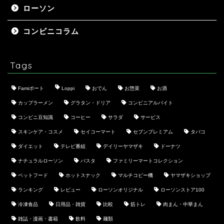
ローソン
コンビニコラム
Tags
Famiポート
Loppi
おでん
お惣菜
お酒
カップラーメン
グラタン・ドリア
コンビニアルバイト
コンビニ豆知識
コーヒー
サラダ
サービス
スキンケア・コスメ
セイコーマート
セブンプレミアム
タバコ
ダイエット
テレビ番組
デイリーヤマザキ
ドーナツ
ナチュラルローソン
パスタ
ファミリーマートコレクション
ペットフード
ホットスナック
マルチコピー機
ヤマザキショップ
ランキング
レビュー
ローソンオリジナル
ローソンストア100
冷凍食品
日用品・雑貨
比較
筋トレ
肉まん・中華まん
雑誌・漫画・書籍
飲料
麺類