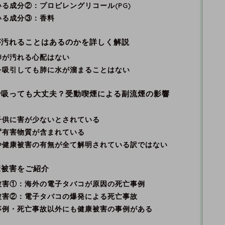
る成分②：プロピレングリコール(PG)
いる成分③：香料
が汚れることはあるのかを詳しく解説
肺が汚れる心配はない
を吸引しても肺に水が溜まることはない
で吸っても大丈夫？受動喫煙による副流煙の影響
子供に害が少ないとされている
ず有害物質が含まれている
や健康被害の有無が全て解明されている訳ではない
康被害をご紹介
被害①：海外の電子タバコが原因の死亡事例
被害②：電子タバコの爆発による死亡事故
事例・死亡事故以外にも健康被害の事例がある