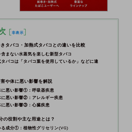
次
[
]
非表示
巻きタバコ・加熱式タバコとの違いを比較
を含まない水蒸気を楽しむ新型タバコ
式タバコは「タバコ葉を使用しているか」などに違
被害や体に悪い影響を解説
体に悪い影響①：呼吸器疾患
体に悪い影響②：アレルギー疾患
体に悪い影響③：心臓疾患
分の役割や主な用途とは？
る成分①：植物性グリセリン(VG)