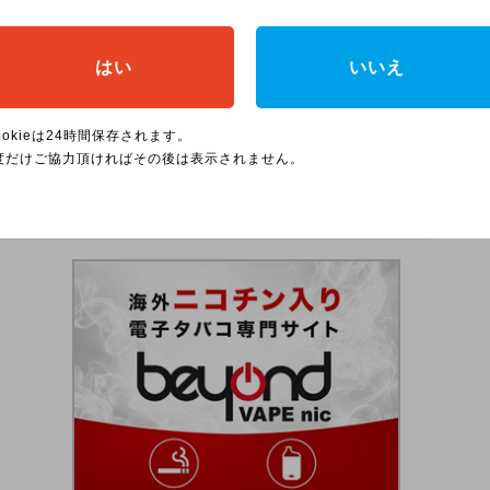
吸いごたえやデバイスの形状、好みのフレーバーを
商品ラインナップをチェックしてみてください！
はい
いいえ
入15％オフ／
ookieは24時間保存されます。
フを購入する
度だけご協力頂ければその後は表示されません。