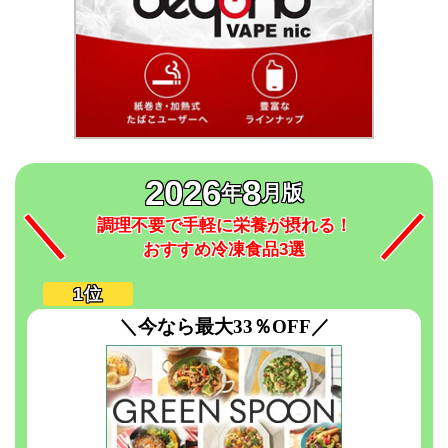
2026
8
年
月版
調理不要で手軽に栄養が摂れる！
おすすめ冷凍食品3選
＼今なら最大33％OFF／