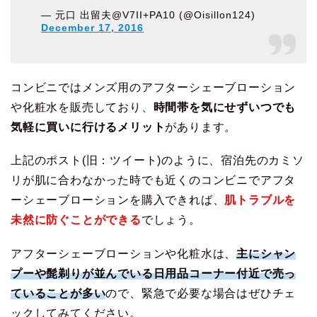
— 元口 出留夫@V7II+PA10 (@Oisillon124)
December 17, 2016
コンビニではメンズ用のアフターシェーブローション
や化粧水を販売しており、
時間帯を気にせずいつでも
気軽に買いに行けるメリット
があります。
上記のポスト(旧：ツイート)のように、宿泊先のカミソ
リが肌に合わなかった時でも近くのコンビニでアフタ
ーシェーブローションを購入できれば、
肌トラブルを
未然に防ぐことができる
でしょう。
アフターシェーブローションや化粧水は、
主にシャン
プーや髭剃りが並んでいる日用品コーナー付近で売っ
ていることが多い
ので、緊急で必要な場合はぜひチェ
ックしてみてください。