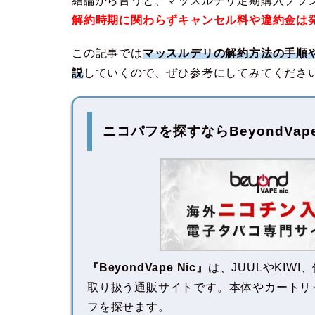
結論から言うと、マッスルデリ定期購入プラ
解約時期に関わらずキャンセル料や違約金は
この記事では
マッスルデリの解約方法の手順
説
していくので、ぜひ参考にしてみてくださ
ニコパフを探すなら
BeyondVa
『BeyondVape Nic』
は、JUULやKI
取り扱う通販サイトです。本体やカートリ
フを探せます。