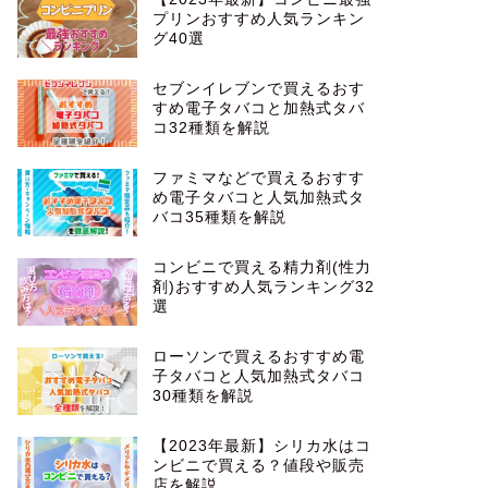
プリンおすすめ人気ランキン
グ40選
セブンイレブンで買えるおす
すめ電子タバコと加熱式タバ
コ32種類を解説
ファミマなどで買えるおすす
め電子タバコと人気加熱式タ
バコ35種類を解説
コンビニで買える精力剤(性力
剤)おすすめ人気ランキング32
選
ローソンで買えるおすすめ電
子タバコと人気加熱式タバコ
30種類を解説
【2023年最新】シリカ水はコ
ンビニで買える？値段や販売
店を解説