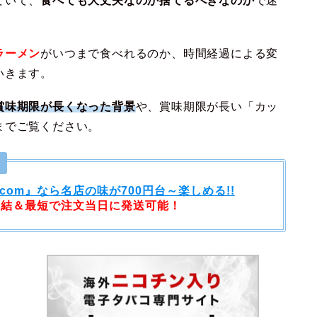
ていて、
食べても大丈夫なのか捨てるべきなのか
で迷
ラーメン
がいつまで食べれるのか、時間経過による変
いきます。
賞味期限が長くなった背景
や、賞味期限が長い「カッ
までご覧ください。
ト
.com』なら名店の味が
700円台～楽しめる!!
集結＆
最短で注文当日に発送可能！