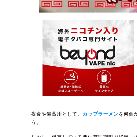
夜食や備蓄用として、
カップラーメン
を何個
う。