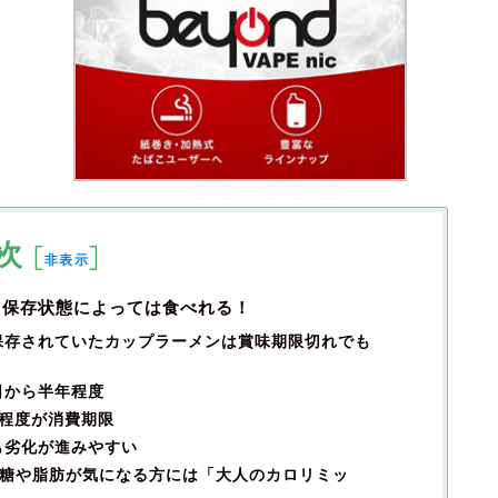
次
[
]
非表示
も保存状態によっては食べれる！
保存されていたカップラーメンは賞味期限切れでも
日から半年程度
程度が消費期限
も劣化が進みやすい
食事の糖や脂肪が気になる方には「大人のカロリミッ