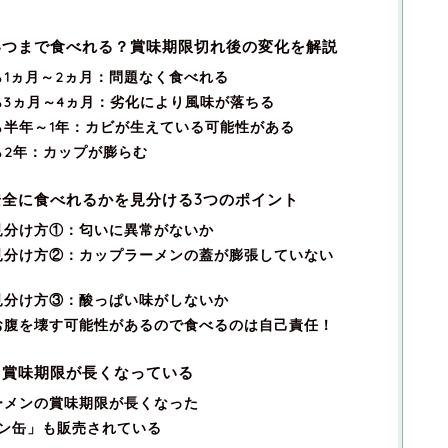
いつまで食べれる？賞味期限切れ後の変化を解説
1ヵ月～2ヵ月：問題なく食べれる
3ヵ月～4ヵ月：劣化により風味が落ちる
半年～1年：カビが生えている可能性がある
ら2年：カップが膨らむ
全に食べれるかを見分ける3つのポイント
見分け方①：匂いに異常がないか
見分け方②：カップラーメンの蓋が膨張していない
見分け方③：酸っぱい味がしないか
お腹を壊す可能性があるので食べるのは自己責任！
ら賞味期限が長くなっている
ーメンの賞味期限が長くなった
ン缶」も販売されている