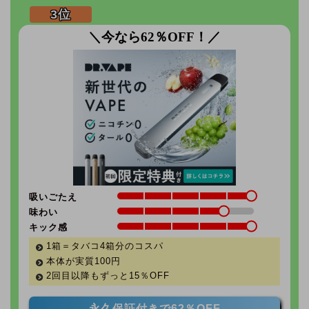
＼今なら62％OFF！／
吸いごたえ
味わい
キック感
1箱＝タバコ4箱分のコスパ
本体が実質100円
2回目以降もずっと
15％
OFF
永久保証付きで62％OFF