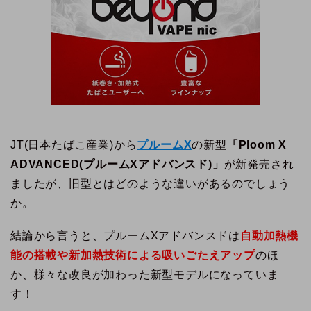
JT(日本たばこ産業)から
プルームX
の新型
「Ploom X
ADVANCED(プルームXアドバンスド)」
が新発売され
ましたが、旧型とはどのような違いがあるのでしょう
か。
結論から言うと、プルームXアドバンスドは
自動加熱機
能の搭載や新加熱技術による吸いごたえアップ
のほ
か、様々な改良が加わった新型モデルになっていま
す！