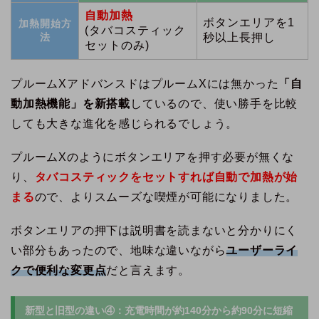
自動加熱
ボタンエリアを1
加熱開始方
(タバコスティック
法
秒以上長押し
セットのみ)
プルームXアドバンスドはプルームXには無かった
「自
動加熱機能」を新搭載
しているので、使い勝手を比較
しても大きな進化を感じられるでしょう。
プルームXのようにボタンエリアを押す必要が無くな
り、
タバコスティックをセットすれば自動で加熱が始
まる
ので、よりスムーズな喫煙が可能になりました。
ボタンエリアの押下は説明書を読まないと分かりにく
い部分もあったので、地味な違いながら
ユーザーライ
クで便利な変更点
だと言えます。
新型と旧型の違い④：充電時間が約140分から約90分に短縮