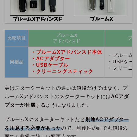
プルームX
比較項目
プル
アドバンスド
・プルームXアドバンスド本体
・プルーム
・ACアダプター
・USBケー
同梱品
・USBケーブル
・クリーニ
・クリーニングスティック
実はスターターキットの違いは値段だけではなく、プ
ルームXアドバンスドのスターターキットには
ACアダ
プターが付属
するようになりました。
プルームXのスターターキットだと
別途ACアダプター
を用意する必要があった
ので、利便性の面でも値段の
面でも非常に嬉しい変更点です。