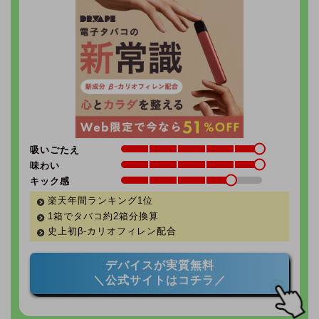
吸いごたえ
味わい
キック感
楽天年間ランキング1位
1箱でタバコ約2箱分換算
史上初β-カリオフィレン配合
デバイスが実質無料
＼公式サイトはコチラ／