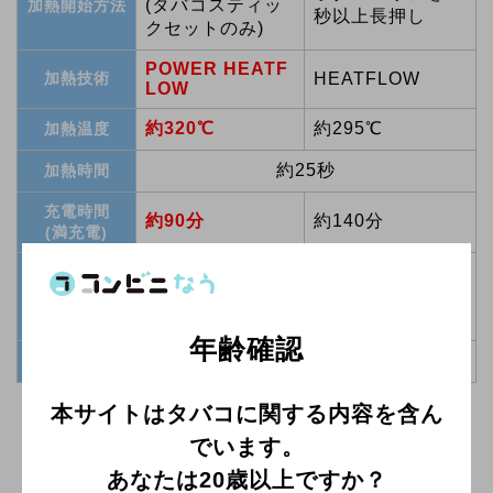
(タバコスティッ
加熱開始方法
秒以上長押し
クセットのみ)
POWER HEATF
加熱技術
HEATFLOW
LOW
約320℃
約295℃
加熱温度
約25秒
加熱時間
充電時間
約90分
約140分
(満充電)
約44mm×
約43.5mm×約88.
約89mm×
サイズ
5mm×約24mm
約24mm
年齢確認
約95g
重量
本サイトはタバコに関する内容を含ん
でいます。
プルームXアドバンスドはコン
ビニで買える？値段や全販売店
あなたは20歳以上ですか？