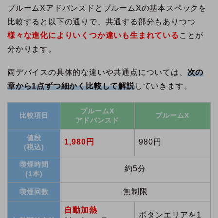
プルームXアドバンスドとプルームXの基本スペックを
比較すると以下の通りで、共通する部分もありつつ
様々な進化によりいくつか違いも生まれている
ことが
分かります。
両デバイスの具体的な違いや共通点については、
次の
章から1点ずつ細かく比較して解説
していきます。
プルームX
比較項目
プルームX
アドバンスド
値段
1,980円
980円
(税込)
喫煙時間
約5分
(1本)
無制限
喫煙回数
自動加熱
ボタンエリアを1