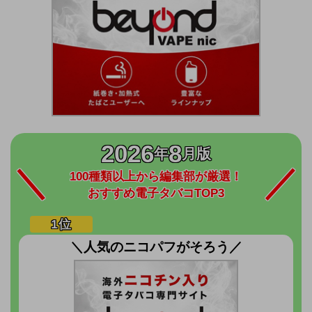
2026
8
年
月版
100種類以上から編集部が厳選！
おすすめ電子タバコTOP3
＼人気のニコパフがそろう／