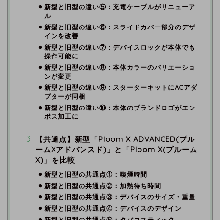
新型と旧型の違い⑤：充電ケーブルがリニューア
ル
新型と旧型の違い⑥：スライドカバー部分のデザ
インを改善
新型と旧型の違い⑦：デバイスロックが本体でも
操作可能に
新型と旧型の違い⑧：本体カラーのバリエーショ
ンが変更
新型と旧型の違い⑨：スターターキットにACアダ
プターが同梱
新型と旧型の違い⑩：本体のブランドロゴがエン
ボス加工に
【共通点】新型「Ploom X ADVANCED(プル
ームXアドバンスド)」と「Ploom X(プルーム
X)」を比較
新型と旧型の共通点①：喫煙時間
新型と旧型の共通点②：加熱待ち時間
新型と旧型の共通点③：デバイスのサイズ・重量
新型と旧型の共通点④：デバイスのデザイン
新型と旧型の共通点⑤：タバコスティック