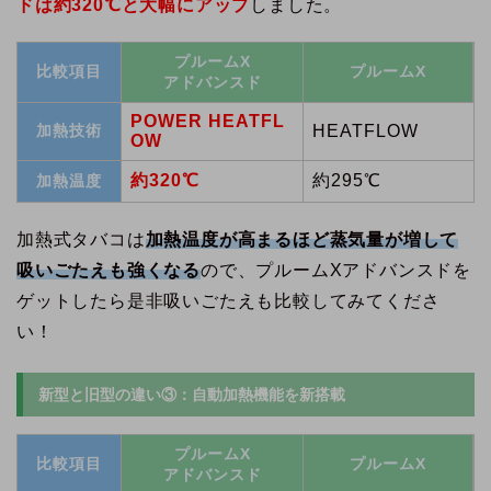
ドは約320℃と大幅にアップ
しました。
プルームX
比較項目
プルームX
アドバンスド
POWER HEATFL
加熱技術
HEATFLOW
OW
約320℃
約295℃
加熱温度
加熱式タバコは
加熱温度が高まるほど蒸気量が増して
吸いごたえも強くなる
ので、プルームXアドバンスドを
ゲットしたら是非吸いごたえも比較してみてくださ
い！
新型と旧型の違い③：自動加熱機能を新搭載
プルームX
比較項目
プルームX
アドバンスド