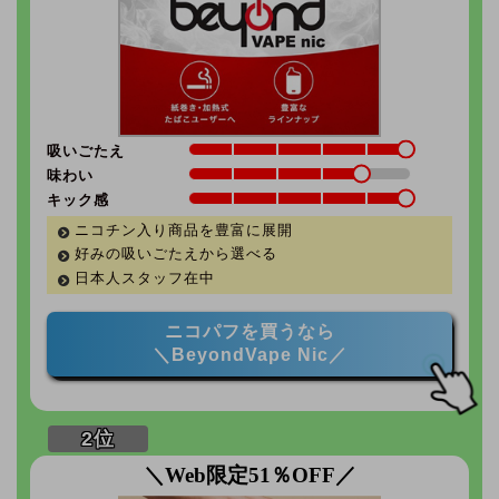
吸いごたえ
味わい
キック感
ニコチン入り商品を豊富に展開
好みの吸いごたえから選べる
日本人スタッフ在中
ニコパフを買うなら
＼BeyondVape Nic／
＼Web限定51％OFF／