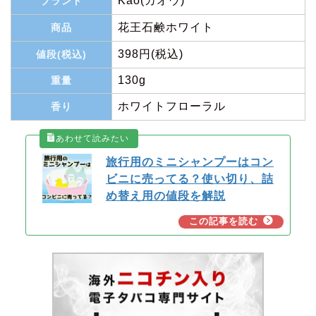
Kao(カオウ)
ブランド
花王石鹸ホワイト
商品
398円(税込)
値段(税込)
130g
重量
ホワイトフローラル
香り
旅行用のミニシャンプーはコン
ビニに売ってる？使い切り、詰
め替え用の値段を解説