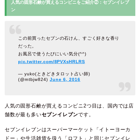
人気の固形石鹸が買えるコンビニをご紹介②：セブンイレブ
ン
この前買ったセブンの石けん、すごく好きな香り
だった。
お風呂で使うたびにいい気分(^^)
pic.twitter.com/8PVXsHRLRS
— yuko(ときどきタロット占い師)
(@mtbjw824)
June 6, 2016
人気の固形石鹸が買えるコンビニ2つ目は、国内では店
舗数が最も多い
セブンイレブン
です。
セブンイレブンはスーパーマーケット「イトーヨーカ
ドー」や生活雑貨を扱う「ロフト」と同じセブンイレ