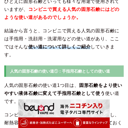
ひとえに固形石鹸といっても様々な用途で使用されて
いますが、
コンビニで買える人気の固形石鹸にはどの
ような使い道があるのでしょうか。
結論から言うと、コンビニで買える人気の固形石鹸に
は手指用・洗顔用・洗濯用などの使い道があり、ここ
ではそんな
使い道について詳しくご紹介
していきま
す。
人気の固形石鹸の使い道①：手指用石鹸としての使い道
人気の固形石鹸の使い道1つ目は、
固形石鹸をより使い
やすい液体石鹸に変えて手指用石鹸として使う
使い道
です。
コンビニで購入した固形石鹸をおろし金で細かくし、
耐熱容器に石鹸と3倍量の熱湯を注いで一晩置いておく