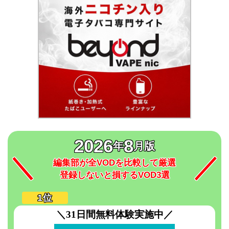
2026
8
年
月版
編集部が全VODを比較して厳選
登録しないと損するVOD3選
＼31日間無料体験実施中／