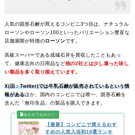
人気の固形石鹸が買えるコンビニ3つ目は、ナチュラル
ローソンやローソン100といったバリエーション豊富な
店舗展開が特徴の
ローソン
です。
高級スーパーである成城石井を買収したこともあっ
て、健康志向の日用品など
他の2社とは少し違った珍し
い製品を多く取り揃えています。
X(旧：Twitter)では牛乳石鹸が販売されているという情
報がある
ほか、国内のコンビニでは唯一、固形石鹸を
含んだ「無印良品」の製品を購入できます。
【最新】コンビニで買えるおす
すめの人気入浴剤19選ランキ