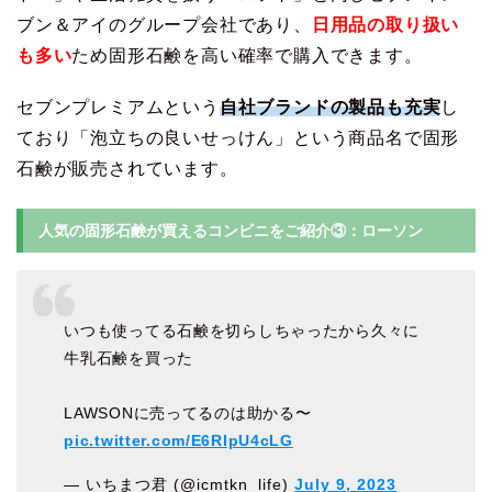
ブン＆アイのグループ会社であり、
日用品の取り扱い
も多い
ため固形石鹸を高い確率で購入できます。
セブンプレミアムという
自社ブランドの製品も充実
し
ており「泡立ちの良いせっけん」という商品名で固形
石鹸が販売されています。
人気の固形石鹸が買えるコンビニをご紹介③：ローソン
いつも使ってる石鹸を切らしちゃったから久々に
牛乳石鹸を買った
LAWSONに売ってるのは助かる〜
pic.twitter.com/E6RlpU4cLG
— いちまつ君 (@icmtkn_life)
July 9, 2023