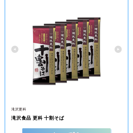
滝沢更科
滝沢食品 更科 十割そば