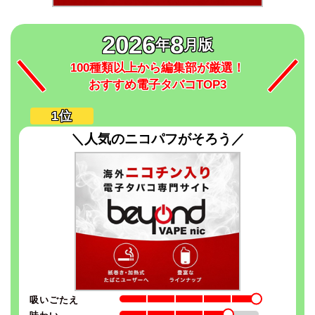
2026
8
年
月版
100種類以上から編集部が厳選！
おすすめ電子タバコTOP3
＼人気のニコパフがそろう／
吸いごたえ