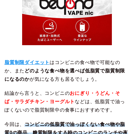
脂質制限ダイエット
はコンビニの食べ物で可能なの
か、また
どのような食べ物を選べば低脂質で脂質制限
になるのか
が気になる方も居るでしょう。
結論から言うと、コンビニの
おにぎり・うどん・そ
ば・サラダチキン・ヨーグルト
などは、低脂質で油っ
ぽくないので脂質制限中の食事におすすめです。
今回は、
コンビニの低脂質で油っぽくない食べ物や脂
質0の商品、糖質制限をする時のコンビニのランチや夜