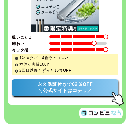
吸いごたえ
味わい
キック感
1箱＝タバコ4箱分のコスパ
本体が実質100円
2回目以降もずっと
15％
OFF
永久保証付きで62％OFF
＼公式サイトはコチラ／