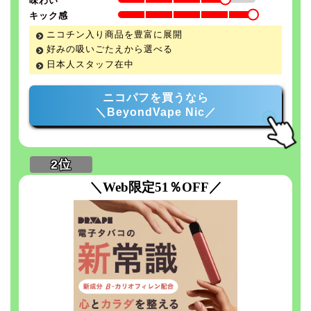
味わい
キック感
ニコチン入り商品を豊富に展開
好みの吸いごたえから選べる
日本人スタッフ在中
ニコパフを買うなら
＼BeyondVape Nic／
＼Web限定51％OFF／