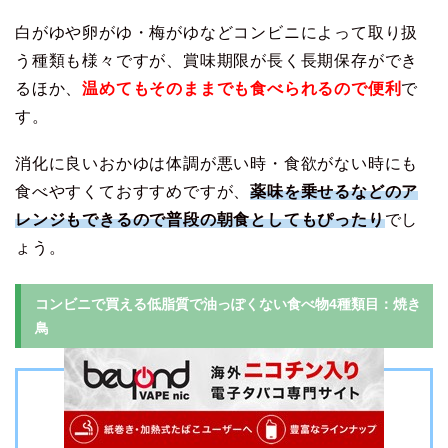
白がゆや卵がゆ・梅がゆなどコンビニによって取り扱
う種類も様々ですが、賞味期限が長く長期保存ができ
るほか、
温めてもそのままでも食べられるので便利
で
す。
消化に良いおかゆは体調が悪い時・食欲がない時にも
食べやすくておすすめですが、
薬味を乗せるなどのア
レンジもできるので普段の朝食としてもぴったり
でし
ょう。
コンビニで買える低脂質で油っぽくない食べ物4種類目：焼き
鳥