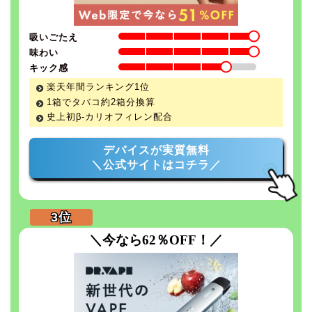
吸いごたえ
味わい
キック感
楽天年間ランキング1位
1箱でタバコ約2箱分換算
史上初β-カリオフィレン配合
デバイスが実質無料
＼公式サイトはコチラ／
＼今なら62％OFF！／