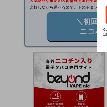
人気商品や最新の入荷情報も随時更新中
！
比較しながら選べるので、下のボタンから
＼初回購
ニコパ
C
1