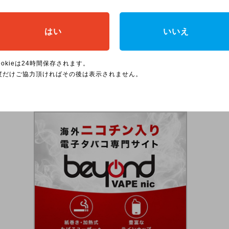
吸いごたえやデバイスの形状、好みのフレーバーを
商品ラインナップをチェックしてみてください！
はい
いいえ
入15％オフ／
フを購入する
ookieは24時間保存されます。
度だけご協力頂ければその後は表示されません。