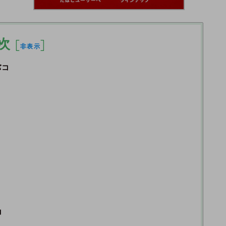
次
[
]
非表示
バコ
ト
コ