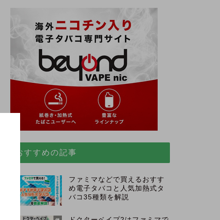
おすすめの記事
ファミマなどで買えるおすす
め電子タバコと人気加熱式タ
。
バコ35種類を解説
ドクターベイプ2はファミマで