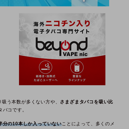
り吸う本数が多くない方や、
さまざまタバコを吸い比
タバコです。
半分の10本しか入っていない
ことによって、多くのメ