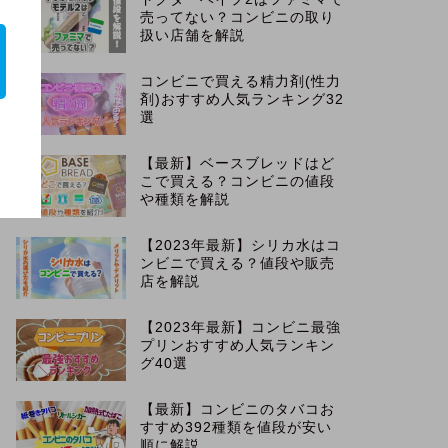
売ってない？コンビニの取り
扱い店舗を解説
コンビニで買える精力剤(性力
剤)おすすめ人気ランキング32
選
【最新】ベースブレッドはど
こで買える？コンビニの値段
や種類を解説
【2023年最新】シリカ水はコ
ンビニで買える？値段や販売
店を解説
【2023年最新】コンビニ最強
プリンおすすめ人気ランキン
グ40選
【最新】コンビニのタバコお
すすめ392種類を値段が安い
順に解説