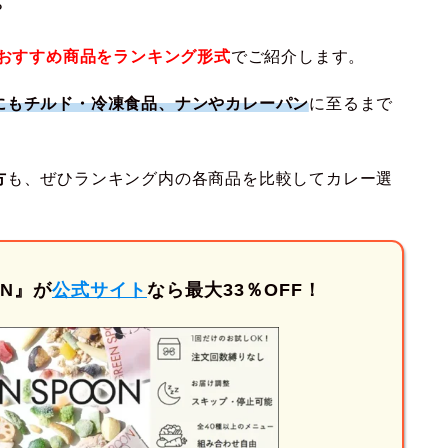
？
のおすすめ商品をランキング形式
でご紹介します。
にもチルド・冷凍食品、ナンやカレーパン
に至るまで
方
も、ぜひランキング内の各商品を比較してカレー選
ON』が
公式サイト
なら最大33％OFF！