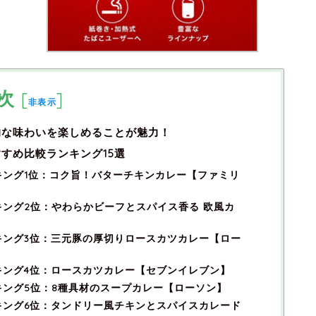
次
[
]
非表示
的な味わいを楽しめることが魅力！
すめ比較ランキング15選
キング1位：コク旨！バターチキンカレー【ファミリ
ング2位：やわらかビーフとスパイス香る 欧風カ
キング3位：三元豚の厚切りロースカツカレー【ロー
キング4位：ロースカツカレー【セブンイレブン】
ング5位：8種具材のスープカレー【ローソン】
キング6位：タンドリー風チキンとスパイスカレード