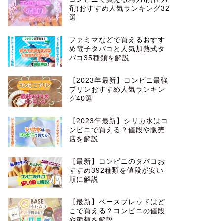
剤)おすすめ人気ランキング32
選
ファミマなどで買えるおすす
め電子タバコと人気加熱式タ
バコ35種類を解説
【2023年最新】コンビニ最強
プリンおすすめ人気ランキン
グ40選
【2023年最新】シリカ水はコ
ンビニで買える？値段や販売
店を解説
【最新】コンビニのタバコお
すすめ392種類を値段が安い
順に解説
【最新】ベースブレッドはど
こで買える？コンビニの値段
や種類を解説