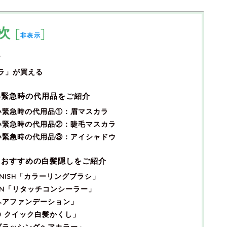
次
[
]
非表示
介
カラ」が買える
い緊急時の代用品をご紹介
い緊急時の代用品①：眉マスカラ
い緊急時の代用品②：睫毛マスカラ
い緊急時の代用品③：アイシャドウ
るおすすめの白髪隠しをご紹介
NISH「カラーリングブラシ」
ON「リタッチコンシーラー」
「ヘアファンデーション」
0 クイック白髪かくし」
ブラッシングヘアカラー」