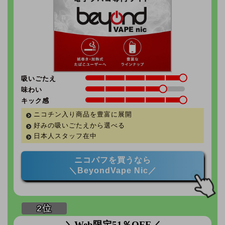
吸いごたえ
味わい
キック感
ニコチン入り商品を豊富に展開
好みの吸いごたえから選べる
日本人スタッフ在中
ニコパフを買うなら
＼BeyondVape Nic／
＼Web限定51％OFF／