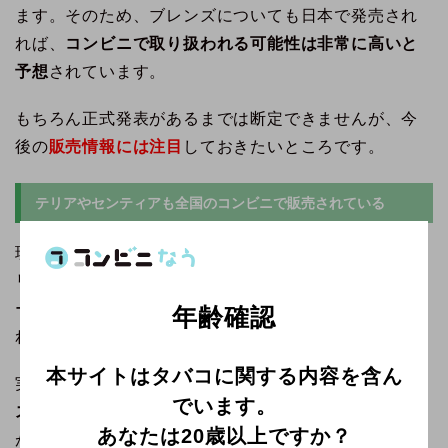
ます。そのため、ブレンズについても日本で発売され
れば、
コンビニで取り扱われる可能性は非常に高いと
予想
されています。
もちろん正式発表があるまでは断定できませんが、今
後の
販売情報には注目
しておきたいところです。
テリアやセンティアも全国のコンビニで販売されている
現在販売されているアイコス用たばこスティック、テ
リアやセンティアは、セブンイレブン・ファミリーマ
ート・ローソンなど
全国の主要コンビニで広く販売
さ
年齢確認
れています。
本サイトはタバコに関する内容を含ん
実際に新フレーバーが発売される際も、
アイコス公式
でいます。
ストアだけでなくコンビニでも順次販売
されるケース
あなたは20歳以上ですか？
が多く見られます。