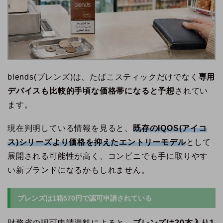
blends(ブレンズ)は、たばこスティックだけでなく
専用
デバイスも比較的手頃な価格帯になると予想
されてい
ます。
現在判明している情報を見ると、
既存のIQOS(アイコ
ス)シリーズより価格を抑えたエントリーモデル
として
展開される可能性が高く、コンビニでも手に取りやす
い新ブランドになるかもしれません。
ブレンズは1箱570円で認可申請されている
財務省の認可申請資料によると、
ブレンズは20本入り1