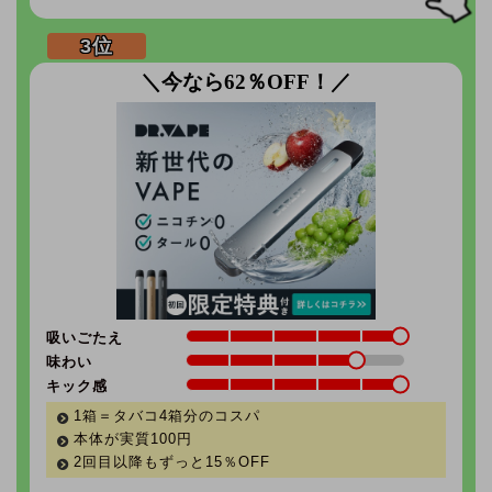
＼今なら62％OFF！／
吸いごたえ
味わい
キック感
1箱＝タバコ4箱分のコスパ
本体が実質100円
2回目以降もずっと
15％
OFF