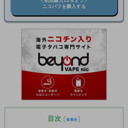
＼初回購入15％オフ／
ニコパフを購入する
目次
[
]
非表示