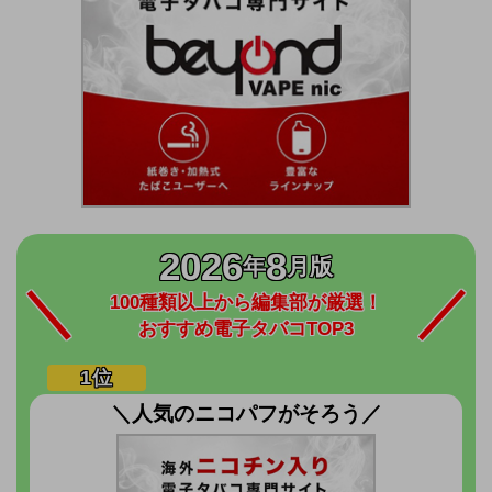
2026
8
年
月版
100種類以上から編集部が厳選！
おすすめ電子タバコTOP3
＼人気のニコパフがそろう／