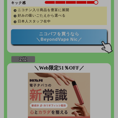
キック感
ニコチン入り商品を豊富に展開
好みの吸いごたえから選べる
日本人スタッフ在中
ニコパフを買うなら
＼BeyondVape Nic／
＼Web限定51％OFF／