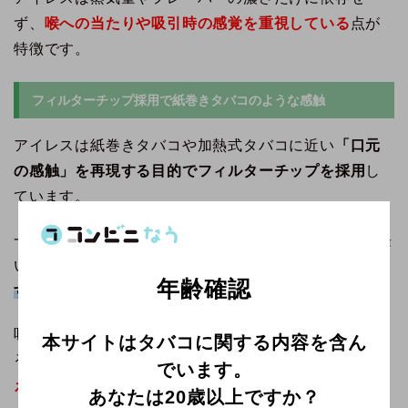
ず、
喉への当たりや吸引時の感覚を重視している
点が
特徴です。
フィルターチップ採用で紙巻きタバコのような感触
アイレスは紙巻きタバコや加熱式タバコに近い
「口元
の感触」を再現する目的でフィルターチップを採用
し
ています。
一般的なVAPEは、マウスピースが硬い・口当たりが軽
いといった特徴がありますが、
フィルターチップを介
年齢確認
すことで吸引時の抵抗感が軽減できます。
吸ったときの感覚や口にくわえたときの違和感を抑え
本サイトはタバコに関する内容を含ん
ることで、
紙巻きタバコ・加熱式タバコからの乗り換
でいます。
えでも使いやすい電子タバコ
です。
あなたは20歳以上ですか？