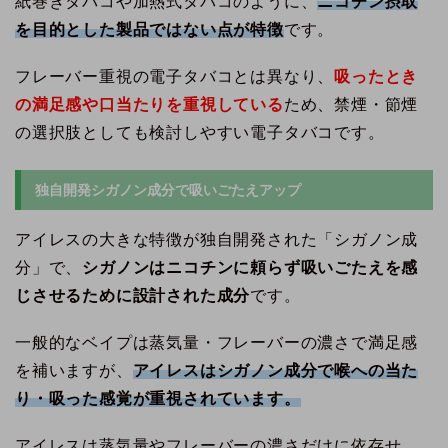
紙巻きタバコや加熱式タバコのように、
ニコチン摂取
を目的とした製品ではない点が特徴
です。
フレーバー重視の電子タバコとは異なり、
吸ったとき
の満足感や口当たりを重視している
ため、禁煙・節煙
の選択肢としても検討しやすい電子タバコです。
独自開発シガノン成分で吸いごたえアップ
アイレスの大きな特徴が独自開発された「シガノン成
分」で、
シガノンはニコチンに頼らず吸いごたえを感
じさせるために設計された成分
です。
一般的なベイプは蒸気量・フレーバーの濃さで満足感
を補いますが、
アイレスはシガノン成分で喉への当た
り・吸った感覚が重視されています。
アイレスは蒸気量やフレーバーの濃さだけに依存せ