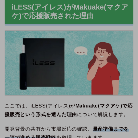
iLESS(アイレス)がMakuake(マクア
ケ)で応援販売された理由
ここでは、iLESS(アイレス)が
Makuake(マクアケ)で応
援販売という形式を選んだ理由
について解説します。
開発背景の共有から市場反応の確認、
量産準備までを
一連で進める販売戦略
を整理していきます。