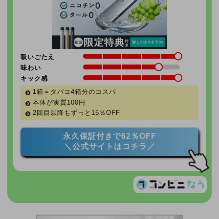
吸いごたえ
味わい
キック感
1箱＝タバコ4箱分のコスパ
本体が実質100円
2回目以降もずっと
15％
OFF
永久保証付きで62％OFF
＼公式サイトはコチラ／