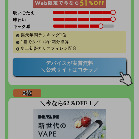
吸いごたえ
味わい
キック感
楽天年間ランキング1位
1箱でタバコ約2箱分換算
史上初β-カリオフィレン配合
デバイスが実質無料
＼公式サイトはコチラ／
＼今なら62％OFF！／