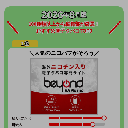
2026
8
年
月版
100種類以上から編集部が厳選！
おすすめ電子タバコTOP3
＼人気のニコパフがそろう／
吸いごたえ
味わい