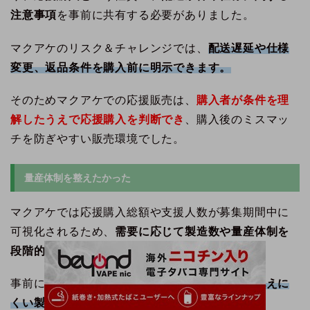
注意事項
を事前に共有する必要がありました。
マクアケのリスク＆チャレンジでは、
配送遅延や仕様
変更、返品条件を購入前に明示できます。
そのためマクアケでの応援販売は、
購入者が条件を理
解したうえで応援購入を判断でき
、購入後のミスマッ
チを防ぎやすい販売環境でした。
量産体制を整えたかった
マクアケでは応援購入総額や支援人数が募集期間中に
可視化されるため、
需要に応じて製造数や量産体制を
段階的に検討できます。
事前に需要規模を把握できるため、
過剰在庫を抱えに
くい製造計画
を立てられます。