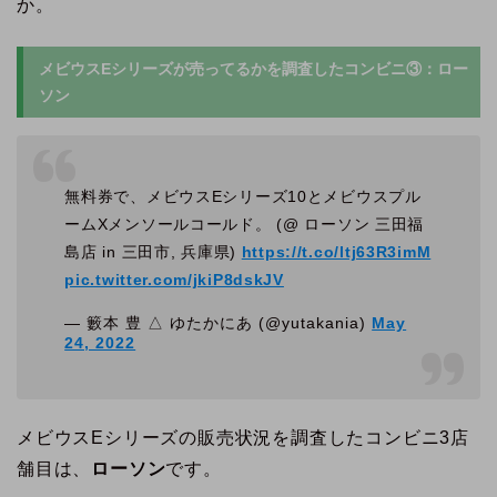
か。
メビウスEシリーズが売ってるかを調査したコンビニ③：ロー
ソン
無料券で、メビウスEシリーズ10とメビウスプル
ームXメンソールコールド。 (@ ローソン 三田福
島店 in 三田市, 兵庫県)
https://t.co/ltj63R3imM
pic.twitter.com/jkiP8dskJV
— 籔本 豊 △ ゆたかにあ (@yutakania)
May
24, 2022
メビウスEシリーズの販売状況を調査したコンビニ3店
舗目は、
ローソン
です。