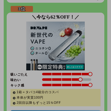
＼今なら62％OFF！／
吸いごたえ
味わい
キック感
1箱＝タバコ4箱分のコスパ
本体が実質100円
2回目以降もずっと
15％
OFF