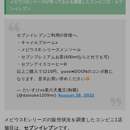
メビウスEシリーズが売ってるかを調査したコンビニ①：セブ
ンイレブン
セブンイレブンご利用の皆様へ。
・キャメルプルームx
・メビウスE-シリーズメンソール
・セブンプレミアムお茶(600mlならどれでも可)
・セブンアイスコーヒーR
以上ご購入で1210円。poxei
♦️
DOONのコンボ数に
なります。是非お買い求めください
— だいすけvs第六天魔王(制覇)
(@daisuke1209mt)
August 28, 2022
メビウスEシリーズの販売状況を調査したコンビニ1店
舗目は、
セブンイレブン
です。