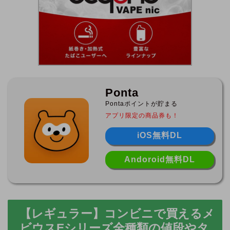
Ponta
Pontaポイントが貯まる
アプリ限定の商品券も！
iOS無料DL
Andoroid無料DL
【レギュラー】コンビニで買えるメ
ビウスEシリーズ全種類の値段やタ