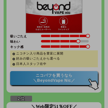
吸いごたえ
味わい
キック感
ニコチン入り商品を豊富に展開
好みの吸いごたえから選べる
日本人スタッフ在中
ニコパフを買うなら
＼BeyondVape Nic／
＼Web限定51％OFF／