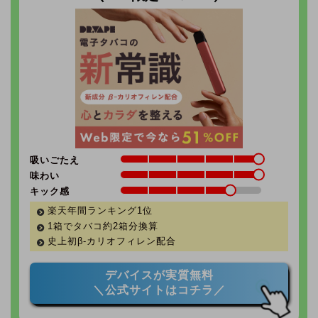
吸いごたえ
味わい
キック感
楽天年間ランキング1位
1箱でタバコ約2箱分換算
史上初β-カリオフィレン配合
デバイスが実質無料
＼公式サイトはコチラ／