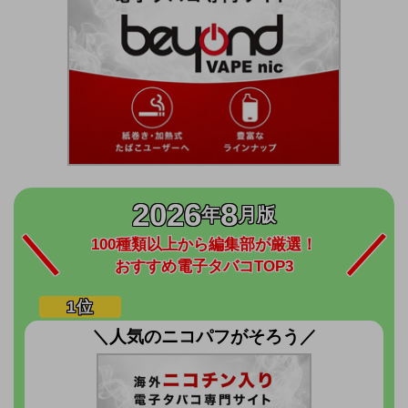
2026
8
年
月版
100種類以上から編集部が厳選！
おすすめ電子タバコTOP3
＼人気のニコパフがそろう／