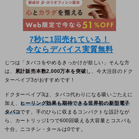
7秒に1回売れている！
今ならデバイス実質無料
じつは「タバコをやめるきっかけが欲しい」そんな方
は、
累計販売本数
2,000万本
を突破
し、今大注目のドク
ターベイプ3がおすすめです！
ドクターベイプ3は、タバコ代わりになる吸いごたえに
加え、
ヒーリング効果も期待できる世界初の新型電子
タバコ
です。手のひらに収まるコンパクトな設計なが
ら、カートリッジ1つで600回吸える大容量とコスパも
十分。ニコチン・タールは0です。