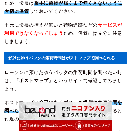
ため、伝票は
相手に荷物が届くまで無くさないように
大切に保管
しておいてください。
手元に伝票の控えが無いと荷物追跡などの
サービスが
利用できなくなってしまう
ため、保管には充分に注意
しましょう。
預けたゆうパックの集荷時間はポストマップで調べられる
ローソンに預けたゆうパックの集荷時間を調べたい時
は、「
ポストマップ
」というサイトで確認してみまし
ょう。
ポストマップは
全国にあるポストの場所や集荷時間を
調べられるサービス
で、住所や郵便番号で検索すると
付近のポストが地図上に表示されます。