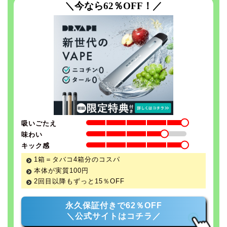
＼今なら62％OFF！／
吸いごたえ
味わい
キック感
1箱＝タバコ4箱分のコスパ
本体が実質100円
2回目以降もずっと
15％
OFF
永久保証付きで62％OFF
＼公式サイトはコチラ／