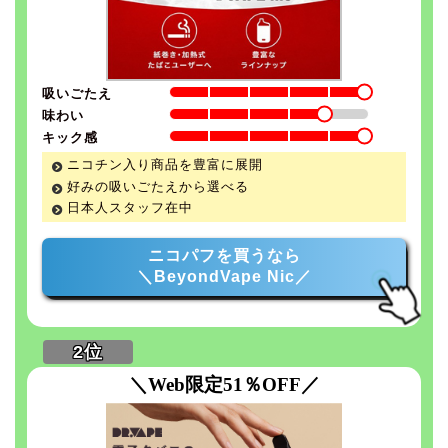
吸いごたえ
味わい
キック感
ニコチン入り商品を豊富に展開
好みの吸いごたえから選べる
日本人スタッフ在中
ニコパフを買うなら
＼BeyondVape Nic／
＼Web限定51％OFF／