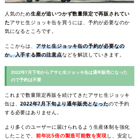
人気のため
生産が追いつかず数量限定で再販されてい
た
アサヒ生ジョッキ缶を買うには、予約が必要なのか
気になるところです。
ここからは、
アサヒ生ジョッキ缶の予約が必要なの
か、入手する際の注意点
などを解説していきます。
2022年7月下旬からアサヒ生ジョッキ缶は通年販売になった
ので予約は不要
これまで数量限定再販を続けてきたアサヒ生ジョッキ
缶は、
2022年7月下旬より通年販売となった
ので予約
する必要はありません。
より多くのユーザーに届けられるよう生産体制を強化
したことで、
前年比5倍の製造可能数を実現
し、安定し