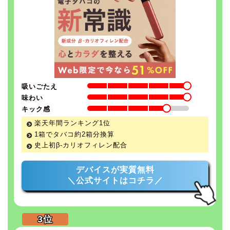
吸いごたえ
味わい
キック感
楽天年間ランキング1位
1箱でタバコ約2箱分換算
史上初β-カリオフィレン配合
デバイスが実質無料
＼公式サイトはコチラ／