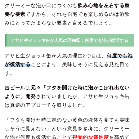
クリーミーな泡が口につくのも
飲み心地を左右する重
要な要素
ですから、それを自宅でも楽しめるのは酒飲
みにとってたまらない要素と言えるでしょう。
アサヒ生ジョッキ缶が人気の理由②：何度でも泡が復活する
アサヒ生ジョッキ缶が人気の理由2つ目は、
何度でも泡
が復活する
ことにより、美味しそうに見える見た目で
す。
缶ビールは
元々「フタを開けた時に泡がこぼれ出ない
ように」開発
されていましたが、アサヒ生ジョッキ缶
は真逆のアプローチを取りました。
「フタを開けた時に泡のない黄色の液体を見ても美味
しそうに見えない」という意見を参考に、クリーミー
な泡が何度も復活することで
視覚的な満足度
を高めて