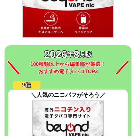
2026
8
年
月版
100種類以上から編集部が厳選！
おすすめ電子タバコTOP3
＼人気のニコパフがそろう／