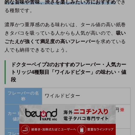
的な旨味や苦味、渋さを楽しみたい方におすすめ
でき
る種類です。
濃厚かつ重厚感のある味わいは、タール値の高い紙巻
きタバコを吸っている人からも人気が高いので、
吸い
ごたえが強くて満足度の高いフレーバー
を求めている
人でも納得できるでしょう。
ドクターベイプ2のおすすめフレーバー・人気カー
トリッジ4種類目「ワイルドビター」の味わい・値
段
フレーバーの名
ワイルドビター
称
公式限定サブスク価格：
1,400円
※
カートリッジの
定価から
15％
OFF
値段(税込)
定価：1,650円
フレーバーの種