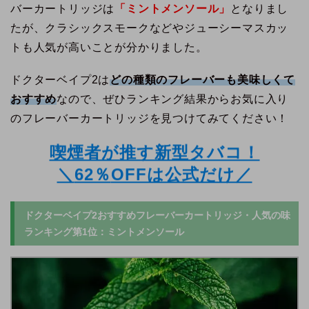
バーカートリッジは
「ミントメンソール」
となりまし
たが、クラシックスモークなどやジューシーマスカッ
トも人気が高いことが分かりました。
ドクターベイプ2は
どの種類のフレーバーも美味しくて
おすすめ
なので、ぜひランキング結果からお気に入り
のフレーバーカートリッジを見つけてみてください！
喫煙者が推す新型タバコ！
＼
62％
OFFは公式だけ／
ドクターベイプ2おすすめフレーバーカートリッジ・人気の味
ランキング第1位：ミントメンソール