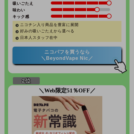
吸いごたえ
味わい
キック感
ニコチン入り商品を豊富に展開
好みの吸いごたえから選べる
日本人スタッフ在中
ニコパフを買うなら
＼BeyondVape Nic／
＼Web限定51％OFF／