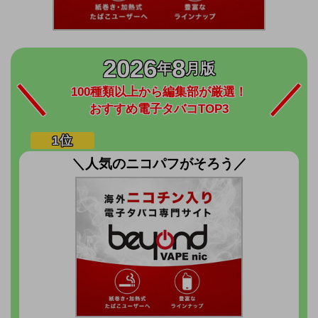
2026
8
年
月版
100種類以上から編集部が厳選！
おすすめ電子タバコTOP3
＼人気のニコパフがそろう／