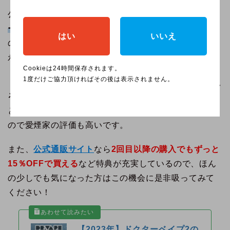
公式サイトなら
コンビニで販売されていないフレーバ
ーも含めて全9種類がラインナップ
されている上、本体
はい
いいえ
の故障や自損に対して年2回まで新品と無償交換可能な
永久保証が付いてきます。
Cookieは24時間保存されます。
1度だけご協力頂ければその後は表示されません。
ドクターベイプ2のフレーバーは
1箱でタバコ4箱分吸え
る大容量を実現している
ほか、抜群の煙量としっかり
とした吸い応えもありスペック面でも群を抜いている
ので愛煙家の評価も高いです。
また、
公式通販サイト
なら
2回目以降の購入でもずっと
15％
OFFで買える
など特典が充実しているので、ほん
の少しでも気になった方はこの機会に是非吸ってみて
ください！
【2023年】ドクターベイプ2の