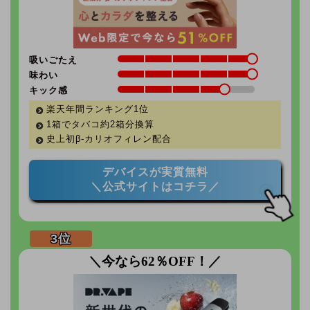
吸いごたえ
味わい
キック感
楽天年間ランキング1位
1箱でタバコ約2箱分換算
史上初β-カリオフィレン配合
デバイスが実質無料
＼公式サイトはコチラ／
＼今なら62％OFF！／