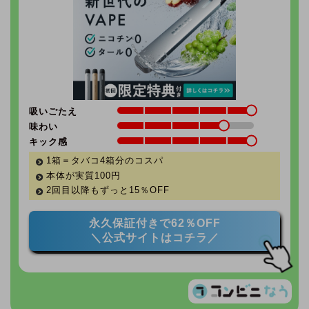
吸いごたえ
味わい
キック感
1箱＝タバコ4箱分のコスパ
本体が実質100円
2回目以降もずっと
15％
OFF
永久保証付きで62％OFF
＼公式サイトはコチラ／