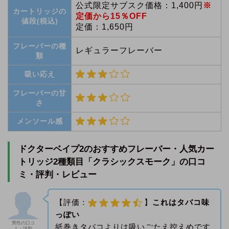
公式限定サブスク価格：
1,400円
※
カートリッジの
定価から
15％
OFF
値段(税込)
定価：1,650円
フレーバーの種
レギュラーフレーバー
類
吸い応え
フレーバーの甘
さ
メンソール感
ドクターベイプ2のおすすめフレーバー・人気カー
トリッジ2種類目「クラシックスモーク」の口コ
ミ・評判・レビュー
【評価：
】
これはタバコ味
っぽい
男性の口コ
紙巻きタバコよりは吸いごたえ控えめです
ミ・評判