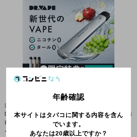
累計販売
2,000万本
突破！
＼最安値入手は公式一択／
年齢確認
濃厚な味わいと本物のような吸いごたえで人気の高い
DR.VAPE Model 2(ドクターベイプモデル2)ですが、お
本サイトはタバコに関する内容を含ん
得に欲しい方には
確実に最安値で手に入る公式通販サ
でいます。
イト
が一番おすすめです！
あなたは20歳以上ですか？