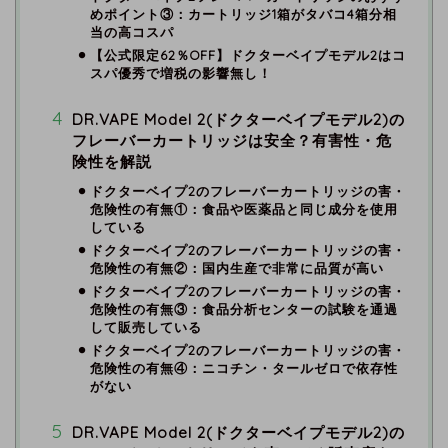
めポイント③：カートリッジ1箱がタバコ4箱分相
当の高コスパ
【公式限定62％OFF】ドクターベイプモデル2はコ
スパ優秀で増税の影響無し！
DR.VAPE Model 2(ドクターベイプモデル2)の
フレーバーカートリッジは安全？有害性・危
険性を解説
ドクターベイプ2のフレーバーカートリッジの害・
危険性の有無①：食品や医薬品と同じ成分を使用
している
ドクターベイプ2のフレーバーカートリッジの害・
危険性の有無②：国内生産で非常に品質が高い
ドクターベイプ2のフレーバーカートリッジの害・
危険性の有無③：食品分析センターの試験を通過
して販売している
ドクターベイプ2のフレーバーカートリッジの害・
危険性の有無④：ニコチン・タールゼロで依存性
がない
DR.VAPE Model 2(ドクターベイプモデル2)の