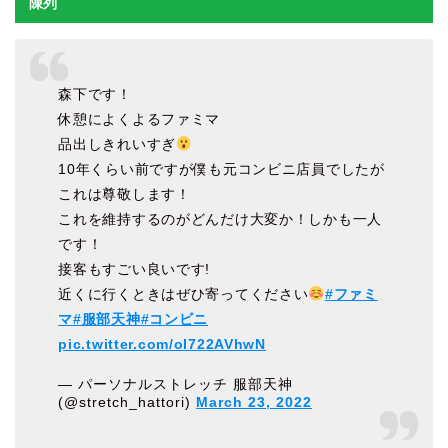
陳列
森下です！
休憩によくよるファミマ
品出しきれいすぎ
10年くらい前ですが僕も元コンビニ店員でしたが
これは尊敬します！
これを維持するのがどんだけ大変か！しかも一人
です！
接客もすごい良いです!
近くに行くときはぜひ寄ってください
#ファミ
マ
#服部天神
#コンビニ
pic.twitter.com/oI722AVhwN
— パーソナルストレッチ 服部天神
(@stretch_hattori)
March 23, 2022