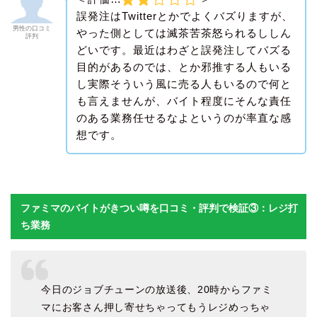
誤発注はTwitterとかでよくバズりますが、
男性の口コミ
やった側としては滅茶苦茶怒られるししん
評判
どいです。最近はわざと誤発注してバズる
目的があるのでは、とか邪推する人もいる
し実際そういう風に売る人もいるので何と
も言えませんが、バイト程度にそんな責任
のある業務任せるなよというのが率直な感
想です。
ファミマのバイトがきつい噂を口コミ・評判で検証③：レジ打
ち業務
今日のジョブチューンの放送後、20時からファミ
マにお客さん押し寄せちゃってもうレジめっちゃ