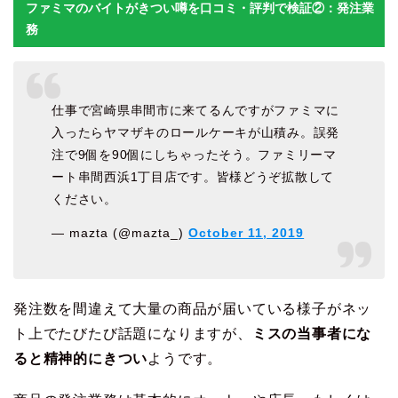
ファミマのバイトがきつい噂を口コミ・評判で検証②：発注業
務
仕事で宮崎県串間市に来てるんですがファミマに
入ったらヤマザキのロールケーキが山積み。誤発
注で9個を90個にしちゃったそう。ファミリーマ
ート串間西浜1丁目店です。皆様どうぞ拡散して
ください。
— mazta (@mazta_)
October 11, 2019
発注数を間違えて大量の商品が届いている様子がネッ
ト上でたびたび話題になりますが、
ミスの当事者にな
ると精神的にきつい
ようです。