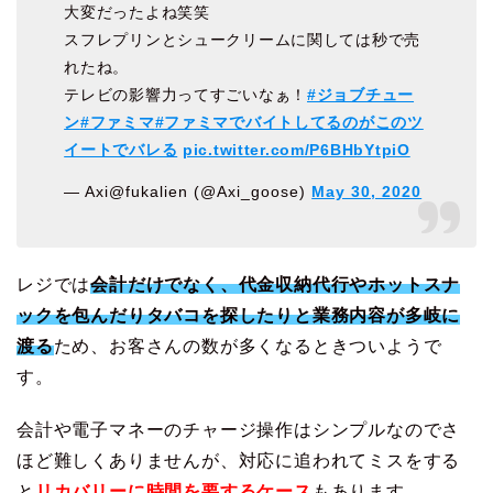
大変だったよね笑笑
スフレプリンとシュークリームに関しては秒で売
れたね。
テレビの影響力ってすごいなぁ！
#ジョブチュー
ン
#ファミマ
#ファミマでバイトしてるのがこのツ
イートでバレる
pic.twitter.com/P6BHbYtpiO
— Axi@fukalien (@Axi_goose)
May 30, 2020
レジでは
会計だけでなく、代金収納代行やホットスナ
ックを包んだりタバコを探したりと業務内容が多岐に
渡る
ため、お客さんの数が多くなるときついようで
す。
会計や電子マネーのチャージ操作はシンプルなのでさ
ほど難しくありませんが、対応に追われてミスをする
と
リカバリーに時間を要するケース
もあります。