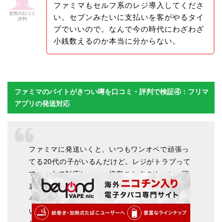
ファミマもセルフ系のレジ導入してくださ
女性の口コミ
い。セブンみたいに支払いを客がやるタイ
評判
プでいいので。なんで今の時代にわざわざ
小銭数えるのか本当に分からない。
ファミマのバイトがきつい噂を口コミ・評判で検証④：フリマ
アプリの発送対応
ファミマに発送いくと、いつもワンオペで頑張っ
てる20代の子がいるんだけど。レジがトラブって
て、一人で対応しつつ、接客こなすのめっちゃ可
哀想だった
その上私、メルカリで何回も並ぶから…申し訳な
い気持ちになった