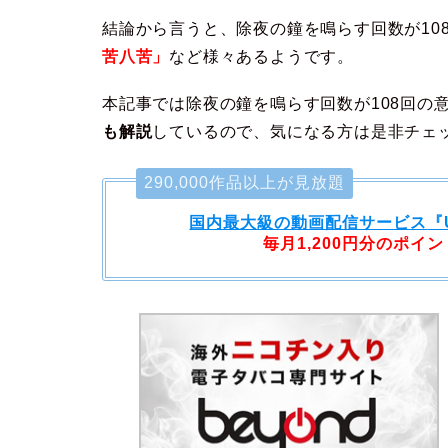
結論から言うと、除夜の鐘を鳴らす回数が10
苦八苦」
など様々あるようです。
本記事では除夜の鐘を鳴らす回数が108回の
も解説
しているので、気になる方は是非チェ
290,000作品以上が見放題
国内最大級の動画配信サービス
『
毎月1,200円分のポイ