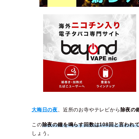
大晦日の夜
、近所のお寺やテレビから
除夜の
この
除夜の鐘を鳴らす回数は108回と言われ
しょう。