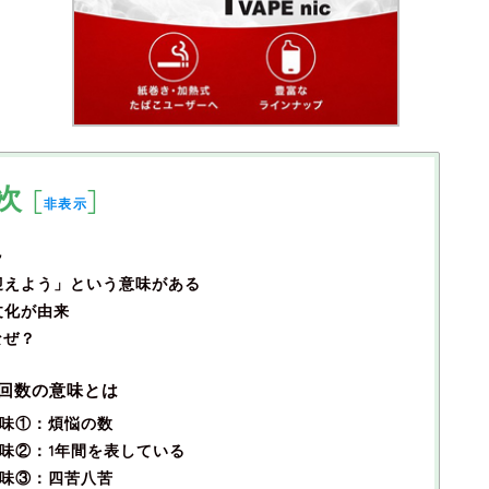
次
[
]
非表示
説
迎えよう」という意味がある
文化が由来
なぜ？
？回数の意味とは
意味①：煩悩の数
意味②：1年間を表している
意味③：四苦八苦